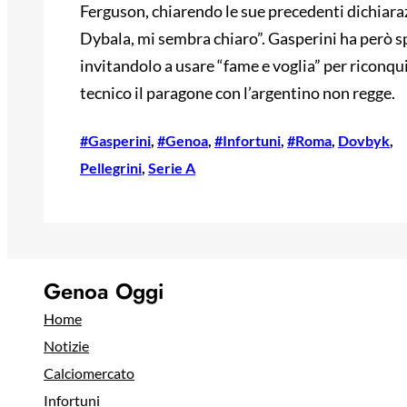
Ferguson, chiarendo le sue precedenti dichiarazi
Dybala, mi sembra chiaro”. Gasperini ha però s
invitandolo a usare “fame e voglia” per riconqu
tecnico il paragone con l’argentino non regge.
#Gasperini
, 
#Genoa
, 
#Infortuni
, 
#Roma
, 
Dovbyk
, 
Pellegrini
, 
Serie A
Genoa Oggi
Home
Notizie
Calciomercato
Infortuni