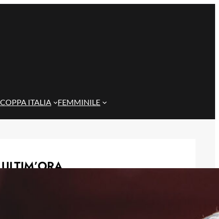
COPPA ITALIA
FEMMINILE
ULTIM’ORA
Sow è del Genoa, un centrocampista
da 4 milioni per De Rossi
7 Agosto 2026