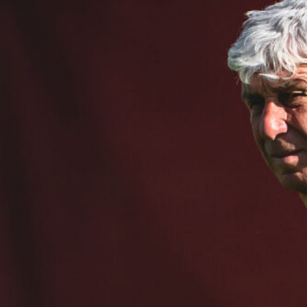
Rientra Østigård, il Genoa prepara il
trittico di sfide al Ferraris
6 Agosto 2026
L’ex rossoblù Carparelli riparte dal
Cisano: nuova sfida a 50 anni
6 Agosto 2026