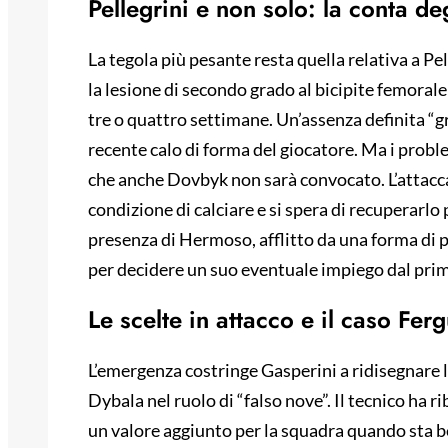
Pellegrini e non solo: la conta de
La tegola più pesante resta quella relativa a Pe
la lesione di secondo grado al bicipite femorale 
tre o quattro settimane. Un’assenza definita “
recente calo di forma del giocatore. Ma i probl
che anche Dovbyk non sarà convocato. L’attacca
condizione di calciare e si spera di recuperarlo
presenza di Hermoso, afflitto da una forma di 
per decidere un suo eventuale impiego dal pri
Le scelte in attacco e il caso Fer
L’emergenza costringe Gasperini a ridisegnare 
Dybala nel ruolo di “falso nove”. Il tecnico ha r
un valore aggiunto per la squadra quando sta be