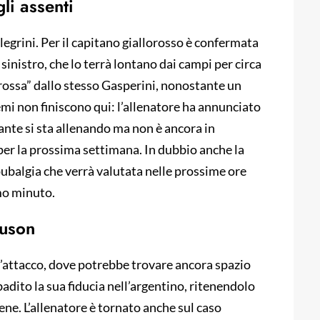
gli assenti
llegrini. Per il capitano giallorosso è confermata
sinistro, che lo terrà lontano dai campi per circa
grossa” dallo stesso Gasperini, nonostante un
emi non finiscono qui: l’allenatore ha annunciato
nte si sta allenando ma non è ancora in
 per la prossima settimana. In dubbio anche la
pubalgia che verrà valutata nelle prossime ore
mo minuto.
guson
l’attacco, dove potrebbe trovare ancora spazio
ibadito la sua fiducia nell’argentino, ritenendolo
ne. L’allenatore è tornato anche sul caso