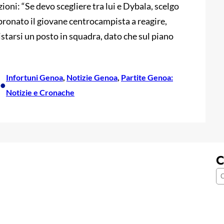
oni: “Se devo scegliere tra lui e Dybala, scelgo
pronato il giovane centrocampista a reagire,
istarsi un posto in squadra, dato che sul piano
Infortuni Genoa
, 
Notizie Genoa
, 
Partite Genoa:
•
Notizie e Cronache
C
C
e
r
c