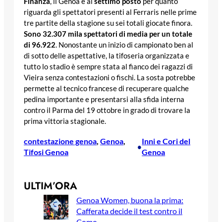
Finanza
, il Genoa è al
settimo posto
per quanto
riguarda gli spettatori presenti al Ferraris nelle prime
tre partite della stagione su sei totali giocate finora.
Sono 32.307 mila spettatori di media per un totale
di 96.922
. Nonostante un inizio di campionato ben al
di sotto delle aspettative, la tifoseria organizzata e
tutto lo stadio è sempre stata al fianco dei ragazzi di
Vieira senza contestazioni o fischi. La sosta potrebbe
permette al tecnico francese di recuperare qualche
pedina importante e presentarsi alla sfida interna
contro il Parma del 19 ottobre in grado di trovare la
prima vittoria stagionale.
contestazione genoa
, 
Genoa
, 
Inni e Cori del
•
Tifosi Genoa
Genoa
ULTIM’ORA
Genoa Women, buona la prima:
Cafferata decide il test contro il
Como