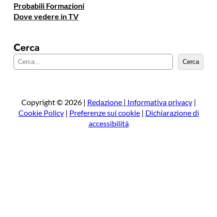
Probabili Formazioni
Dove vedere in TV
Cerca
C
Cerca
e
r
c
a
Copyright © 2026 |
Redazione
|
Informativa privacy
|
Cookie Policy
|
Preferenze sui cookie
|
Dichiarazione di
accessibilità