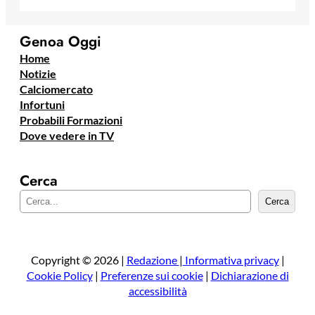
Genoa Oggi
Home
Notizie
Calciomercato
Infortuni
Probabili Formazioni
Dove vedere in TV
Cerca
C
Cerca
e
r
c
a
Copyright © 2026 |
Redazione
|
Informativa privacy
|
Cookie Policy
|
Preferenze sui cookie
|
Dichiarazione di
accessibilità