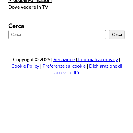
Probabili Formazioni
Dove vedere in TV
Cerca
C
Cerca
e
r
c
a
Copyright © 2026 |
Redazione
|
Informativa privacy
|
Cookie Policy
|
Preferenze sui cookie
|
Dichiarazione di
accessibilità