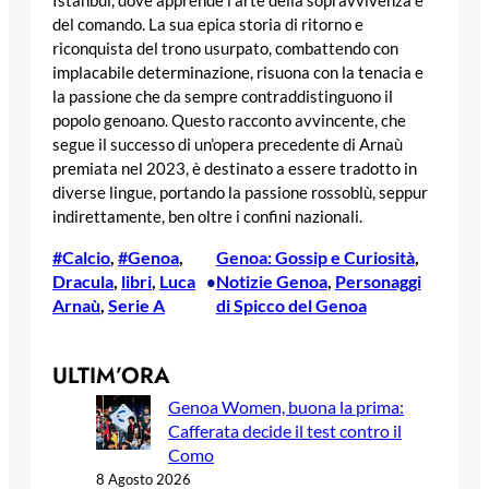
Istanbul, dove apprende l’arte della sopravvivenza e
del comando. La sua epica storia di ritorno e
riconquista del trono usurpato, combattendo con
implacabile determinazione, risuona con la tenacia e
la passione che da sempre contraddistinguono il
popolo genoano. Questo racconto avvincente, che
segue il successo di un’opera precedente di Arnaù
premiata nel 2023, è destinato a essere tradotto in
diverse lingue, portando la passione rossoblù, seppur
indirettamente, ben oltre i confini nazionali.
#Calcio
, 
#Genoa
, 
Genoa: Gossip e Curiosità
, 
Dracula
, 
libri
, 
Luca
Notizie Genoa
, 
Personaggi
•
Arnaù
, 
Serie A
di Spicco del Genoa
ULTIM’ORA
Genoa Women, buona la prima:
Cafferata decide il test contro il
Como
8 Agosto 2026