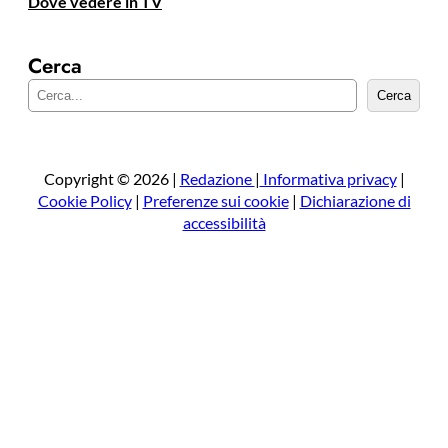
Dove vedere in TV
Cerca
C
Cerca
e
r
c
a
Copyright © 2026 |
Redazione
|
Informativa privacy
|
Cookie Policy
|
Preferenze sui cookie
|
Dichiarazione di
accessibilità