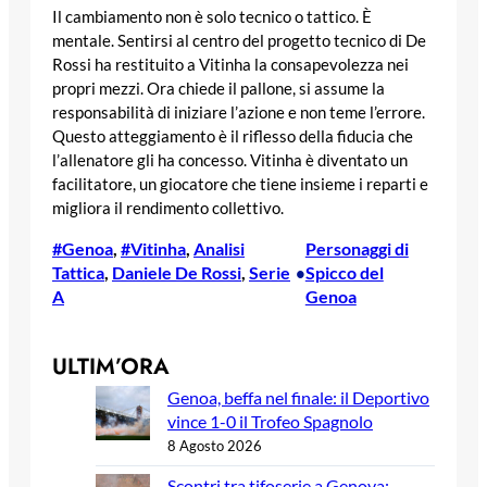
Il cambiamento non è solo tecnico o tattico. È
mentale. Sentirsi al centro del progetto tecnico di De
Rossi ha restituito a Vitinha la consapevolezza nei
propri mezzi. Ora chiede il pallone, si assume la
responsabilità di iniziare l’azione e non teme l’errore.
Questo atteggiamento è il riflesso della fiducia che
l’allenatore gli ha concesso. Vitinha è diventato un
facilitatore, un giocatore che tiene insieme i reparti e
migliora il rendimento collettivo.
#Genoa
, 
#Vitinha
, 
Analisi
Personaggi di
Tattica
, 
Daniele De Rossi
, 
Serie
Spicco del
•
A
Genoa
ULTIM’ORA
Genoa, beffa nel finale: il Deportivo
vince 1-0 il Trofeo Spagnolo
8 Agosto 2026
Scontri tra tifoserie a Genova: