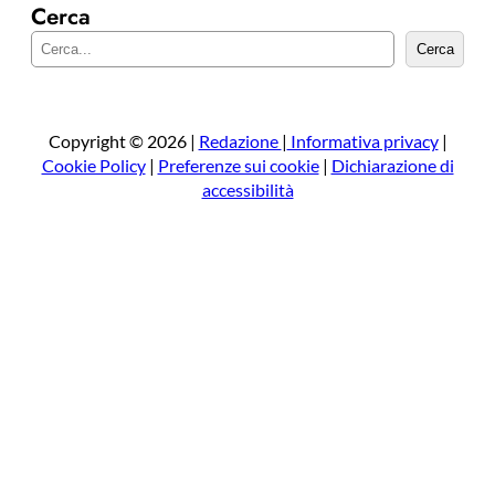
Cerca
C
Cerca
e
r
c
a
Copyright © 2026 |
Redazione
|
Informativa privacy
|
Cookie Policy
|
Preferenze sui cookie
|
Dichiarazione di
accessibilità