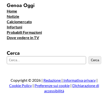
Genoa Oggi
Home
Notizie
Calciomercato
Infortuni
Probabili Formazioni
Dove vedere in TV
Cerca
C
Cerca
e
r
c
a
Copyright © 2026 |
Redazione
|
Informativa privacy
|
Cookie Policy
|
Preferenze sui cookie
|
Dichiarazione di
accessibilità