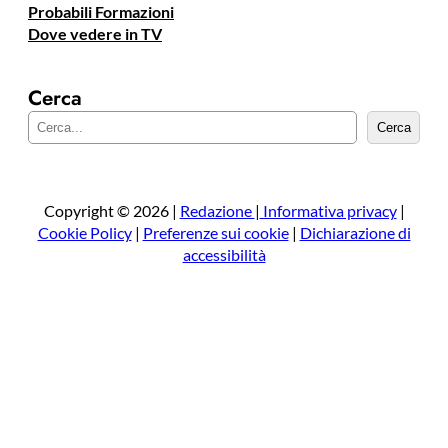
Probabili Formazioni
Dove vedere in TV
Cerca
C
Cerca
e
r
c
a
Copyright © 2026 |
Redazione
|
Informativa privacy
|
Cookie Policy
|
Preferenze sui cookie
|
Dichiarazione di
accessibilità