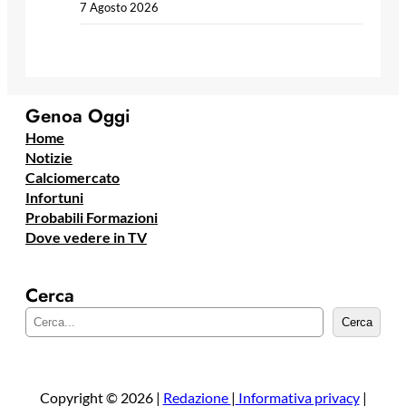
7 Agosto 2026
Genoa Oggi
Home
Notizie
Calciomercato
Infortuni
Probabili Formazioni
Dove vedere in TV
Cerca
C
Cerca
e
r
c
a
Copyright © 2026 |
Redazione
|
Informativa privacy
|