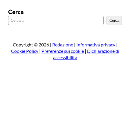
Cerca
C
Cerca
e
r
c
a
Copyright © 2026 |
Redazione
|
Informativa privacy
|
Cookie Policy
|
Preferenze sui cookie
|
Dichiarazione di
accessibilità