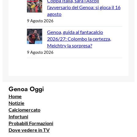
Coppa Italia, sarà l’Ascoli
l’avversario del Genoa: si gioca il 16
agosto
9 Agosto 2026
Genoa, guida al fantacalcio
2026/27: Colombo la certezza,
Meichtry la sorpresa?
9 Agosto 2026
Genoa Oggi
Home
Notizie
Calciomercato
Infortuni
Probabili Formazioni
Dove vedere in TV