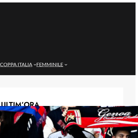
COPPA ITALIA
FEMMINILE
ULTIM’ORA
Genoa in lutto: è scomparso l’ex
allenatore Pippo Marchioro
6 Agosto 2026