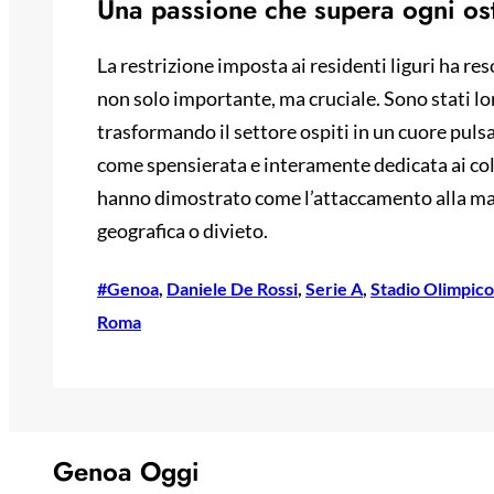
Una passione che supera ogni os
La restrizione imposta ai residenti liguri ha re
non solo importante, ma cruciale. Sono stati lor
trasformando il settore ospiti in un cuore puls
come spensierata e interamente dedicata ai colo
hanno dimostrato come l’attaccamento alla mag
geografica o divieto.
#Genoa
, 
Daniele De Rossi
, 
Serie A
, 
Stadio Olimpico
Roma
Genoa Oggi