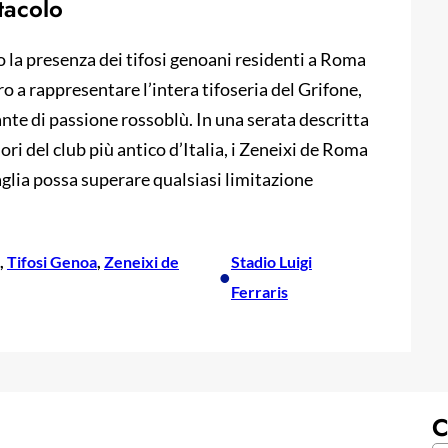
tacolo
so la presenza dei tifosi genoani residenti a Roma
o a rappresentare l’intera tifoseria del Grifone,
ante di passione rossoblù. In una serata descritta
ri del club più antico d’Italia, i Zeneixi de Roma
lia possa superare qualsiasi limitazione
, 
Tifosi Genoa
, 
Zeneixi de
Stadio Luigi
•
Ferraris
C