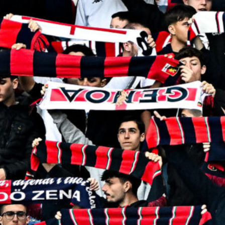
Ostiamare, Alberto De Rossi è il
nuovo presidente: Daniele mantiene
la proprietà del club
6 Agosto 2026
Genoa, condanna del Tribunale:
dovrà pagare 8 milioni di euro a
Preziosi
6 Agosto 2026