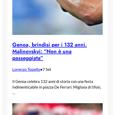
Genoa, brindisi per i 132 anni.
Malinovskyi: “Non è una
passeggiata”
Lorenzo Topello
•
7 Set
Il Genoa celebra 132 anni di storia con una festa
indimenticabile in piazza De Ferrari. Migliaia di tifosi,
…