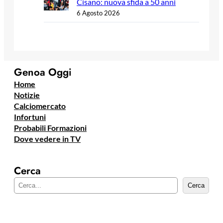
Cisano: nuova sfida a 50 anni
6 Agosto 2026
Genoa Oggi
Home
Notizie
Calciomercato
Infortuni
Probabili Formazioni
Dove vedere in TV
Cerca
C
Cerca
e
r
c