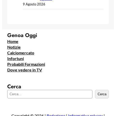
9 Agosto 2026
Genoa Oggi
Home
Notizie
Calciomercato
Infortuni
Probabili Formazioni
Dove vedere in TV
Cerca
C
Cerca
e
r
c
a
Copyright © 2026 |
Redazione
|
Informativa privacy
|