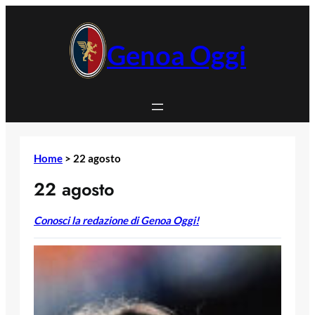
Vai
al
contenuto
Genoa Oggi
Home
>
22 agosto
22 agosto
Conosci la redazione di Genoa Oggi!