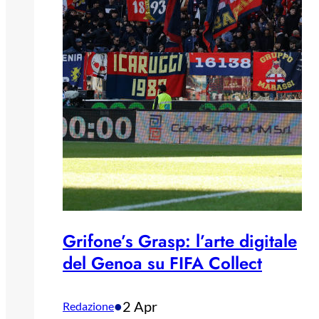
Grifone’s Grasp: l’arte digitale
del Genoa su FIFA Collect
•
2 Apr
Redazione