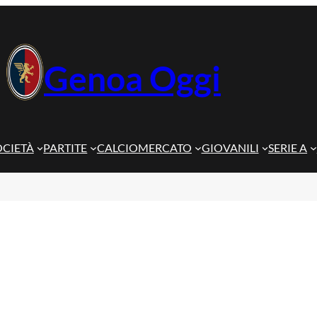
Genoa Oggi
OCIETÀ
PARTITE
CALCIOMERCATO
GIOVANILI
SERIE A