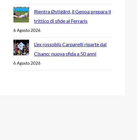
Rientra Østigård, il Genoa prepara il
trittico di sfide al Ferraris
6 Agosto 2026
L’ex rossoblù Carparelli riparte dal
Cisano: nuova sfida a 50 anni
6 Agosto 2026