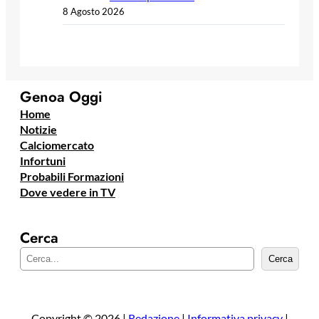
8 Agosto 2026
Genoa Oggi
Home
Notizie
Calciomercato
Infortuni
Probabili Formazioni
Dove vedere in TV
Cerca
C
Cerca
e
r
c
a
Copyright © 2026 |
Redazione
|
Informativa privacy
|