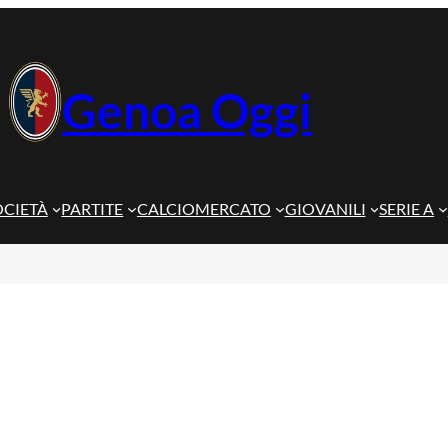
Genoa Oggi
OCIETÀ
PARTITE
CALCIOMERCATO
GIOVANILI
SERIE A