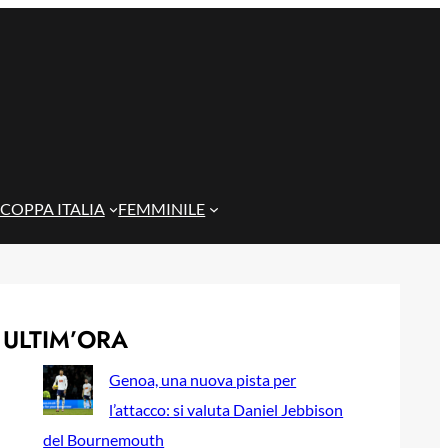
COPPA ITALIA
FEMMINILE
ULTIM’ORA
Genoa, una nuova pista per
l’attacco: si valuta Daniel Jebbison
del Bournemouth