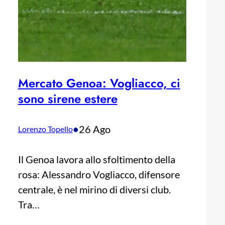
Mercato Genoa: Vogliacco, ci
sono sirene estere
•
26 Ago
Lorenzo Topello
Il Genoa lavora allo sfoltimento della
rosa: Alessandro Vogliacco, difensore
centrale, è nel mirino di diversi club.
Tra…