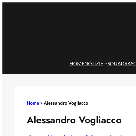
Vai
al
contenuto
HOME
NOTIZIE
SQUADRA
S
Home
>
Alessandro Vogliacco
Alessandro Vogliacco