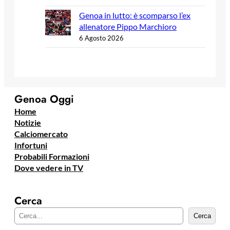
Genoa in lutto: è scomparso l’ex
allenatore Pippo Marchioro
6 Agosto 2026
Genoa Oggi
Home
Notizie
Calciomercato
Infortuni
Probabili Formazioni
Dove vedere in TV
Cerca
C
Cerca
e