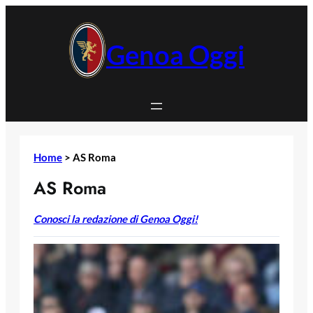
Vai
al
contenuto
Genoa Oggi
Home
>
AS Roma
AS Roma
Conosci la redazione di Genoa Oggi!