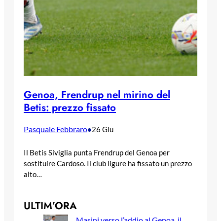
Genoa, Frendrup nel mirino del
Betis: prezzo fissato
Pasquale Febbraro
•
26 Giu
Il Betis Siviglia punta Frendrup del Genoa per
sostituire Cardoso. Il club ligure ha fissato un prezzo
alto…
ULTIM’ORA
Masini verso l’addio al Genoa, il