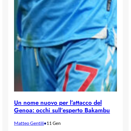
Un nome nuovo per l’attacco del
Genoa: occhi sull’esperto Bakambu
Matteo Gentili
•
11 Gen