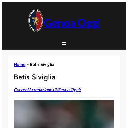
Vai
al
contenuto
Genoa Oggi
Home
>
Betis Siviglia
Betis Siviglia
Conosci la redazione di Genoa Oggi!