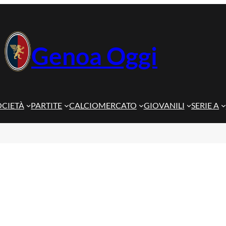
Genoa Oggi
OCIETÀ
PARTITE
CALCIOMERCATO
GIOVANILI
SERIE A