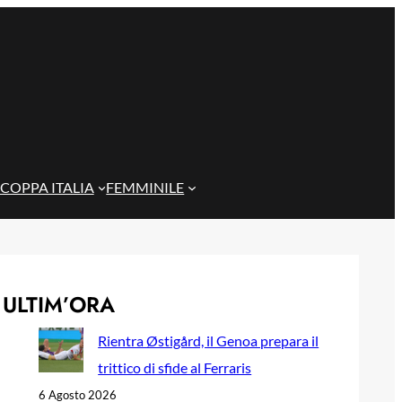
COPPA ITALIA
FEMMINILE
ULTIM’ORA
Rientra Østigård, il Genoa prepara il
trittico di sfide al Ferraris
6 Agosto 2026