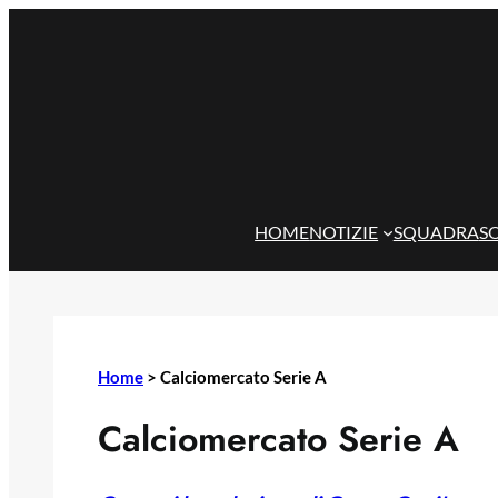
Vai
al
contenuto
HOME
NOTIZIE
SQUADRA
S
Home
>
Calciomercato Serie A
Calciomercato Serie A