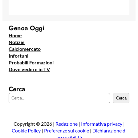
Genoa Oggi
Home
Notizie
Calciomercato
Infortuni
Probabili Formazioni
Dove vedere in TV
Cerca
C
Cerca
e
r
c
a
Copyright © 2026 |
Redazione
|
Informativa privacy
|
Cookie Policy
|
Preferenze sui cookie
|
Dichiarazione di
accessibilità