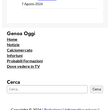
7 Agosto 2026
Genoa Oggi
Home
Notizie
Calciomercato
Infortuni
Probabili Formazioni
Dove vedere in TV
Cerca
C
Cerca
e
r
c
a
Copyright © 2026 |
Redazione
|
Informativa privacy
|