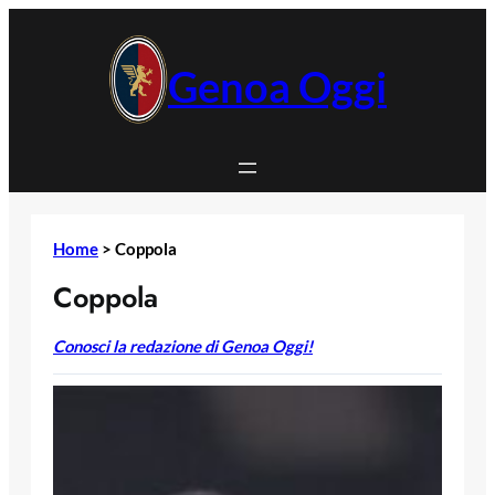
Vai
al
contenuto
Genoa Oggi
Home
>
Coppola
Coppola
Conosci la redazione di Genoa Oggi!