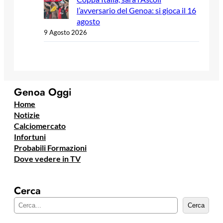
l’avversario del Genoa: si gioca il 16
agosto
9 Agosto 2026
Genoa Oggi
Home
Notizie
Calciomercato
Infortuni
Probabili Formazioni
Dove vedere in TV
Cerca
C
Cerca
e