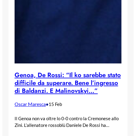
Genoa, De Rossi: “Il ko sarebbe stato
difficile da superare. Bene l’ingresso
di Baldanzi. E Malinovskyi…”
Oscar Maresca
•
15 Feb
Il Genoa non va oltre lo 0-0 contro la Cremonese allo
Zini. L’allenatore rossoblù Daniele De Rossi ha…