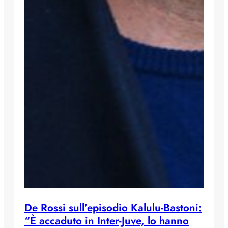
De Rossi sull’episodio Kalulu-Bastoni:
“È accaduto in Inter-Juve, lo hanno