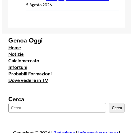
5 Agosto 2026
Genoa Oggi
Home
Notizie
Calciomercato
Infortuni
Probabili Formazioni
Dove vedere in TV
Cerca
C
Cerca
e
r
c
a
Copyright © 2026 |
Redazione
|
Informativa privacy
|