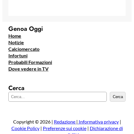
Genoa Oggi
Home
Notizie
Calciomercato
Infortuni
Probabili Formazioni
Dove vedere in TV
Cerca
C
Cerca
e
r
c
a
Copyright © 2026 |
Redazione
|
Informativa privacy
|
Cookie Policy
|
Preferenze sui cookie
|
Dichiarazione di