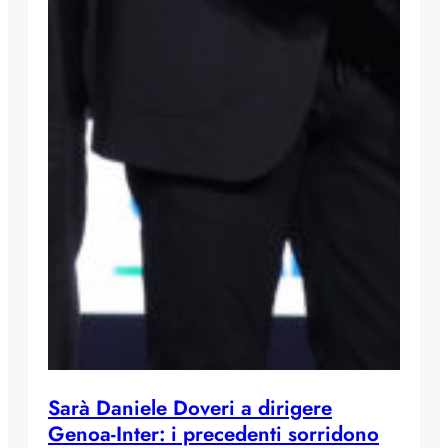
Sarà Daniele Doveri a dirigere
Genoa-Inter: i precedenti sorridono