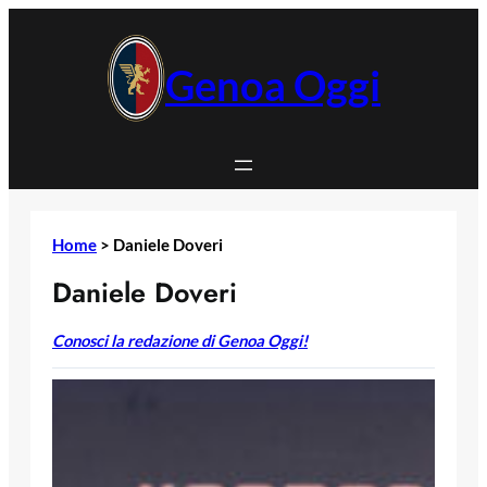
Vai
al
contenuto
Genoa Oggi
Home
>
Daniele Doveri
Daniele Doveri
Conosci la redazione di Genoa Oggi!