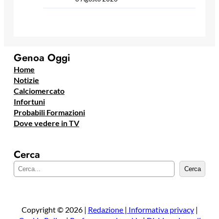
Genoa Oggi
Home
Notizie
Calciomercato
Infortuni
Probabili Formazioni
Dove vedere in TV
Cerca
C
Cerca
e
r
c
a
Copyright © 2026 |
Redazione
|
Informativa privacy
|