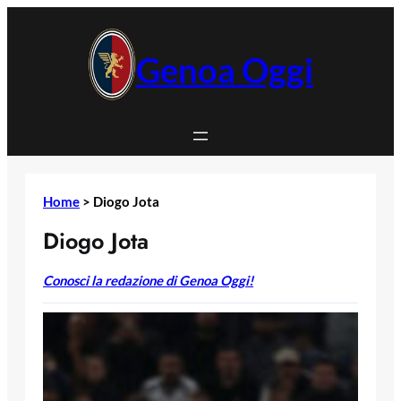
Vai
al
contenuto
Genoa Oggi
Home
>
Diogo Jota
Diogo Jota
Conosci la redazione di Genoa Oggi!