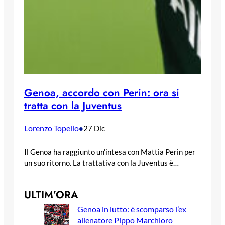
Genoa, accordo con Perin: ora si
tratta con la Juventus
Lorenzo Topello
•
27 Dic
Il Genoa ha raggiunto un’intesa con Mattia Perin per
un suo ritorno. La trattativa con la Juventus è…
ULTIM’ORA
Genoa in lutto: è scomparso l’ex
allenatore Pippo Marchioro