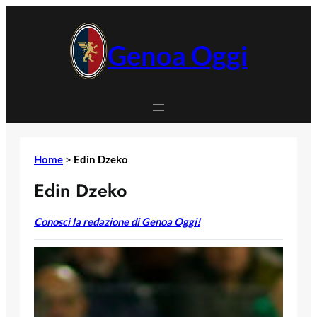
Vai
al
contenuto
Genoa Oggi
Home
>
Edin Dzeko
Edin Dzeko
Conosci la redazione di Genoa Oggi!