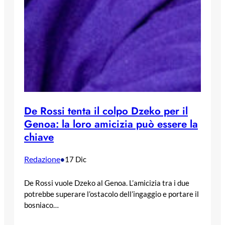
De Rossi tenta il colpo Dzeko per il
Genoa: la loro amicizia può essere la
chiave
Redazione
•
17 Dic
De Rossi vuole Dzeko al Genoa. L’amicizia tra i due
potrebbe superare l’ostacolo dell’ingaggio e portare il
bosniaco…