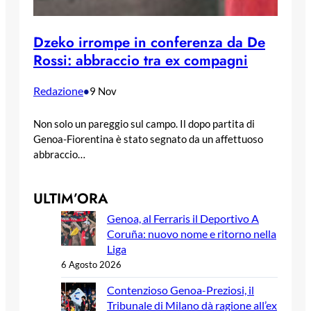
Dzeko irrompe in conferenza da De
Rossi: abbraccio tra ex compagni
Redazione
•
9 Nov
Non solo un pareggio sul campo. Il dopo partita di
Genoa-Fiorentina è stato segnato da un affettuoso
abbraccio…
ULTIM’ORA
Genoa, al Ferraris il Deportivo A
Coruña: nuovo nome e ritorno nella
Liga
6 Agosto 2026
Contenzioso Genoa-Preziosi, il
Tribunale di Milano dà ragione all’ex