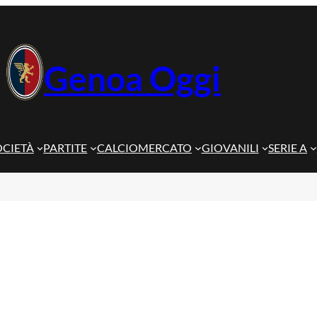
Genoa Oggi
OCIETÀ
PARTITE
CALCIOMERCATO
GIOVANILI
SERIE A