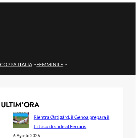
COPPA ITALIA
FEMMINILE
ULTIM’ORA
Rientra Østigård, il Genoa prepara il
trittico di sfide al Ferraris
6 Agosto 2026