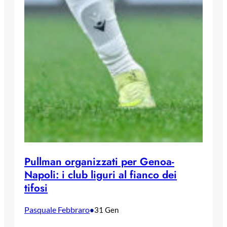
Pullman organizzati per Genoa-
Napoli: i club liguri al fianco dei
tifosi
Pasquale Febbraro
•
31 Gen