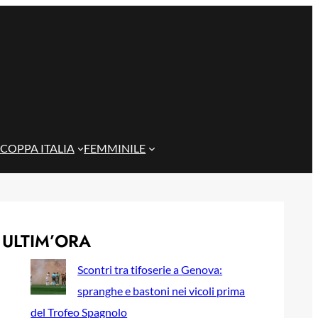
COPPA ITALIA
FEMMINILE
ULTIM’ORA
Scontri tra tifoserie a Genova:
spranghe e bastoni nei vicoli prima
del Trofeo Spagnolo