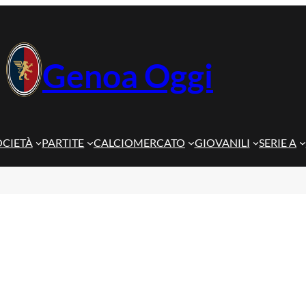
Genoa Oggi
OCIETÀ
PARTITE
CALCIOMERCATO
GIOVANILI
SERIE A
i