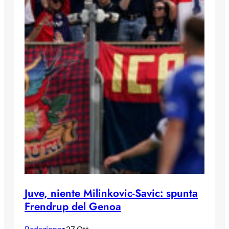
Juve, niente Milinkovic-Savic: spunta
Frendrup del Genoa
Redazione
•
27 Ott