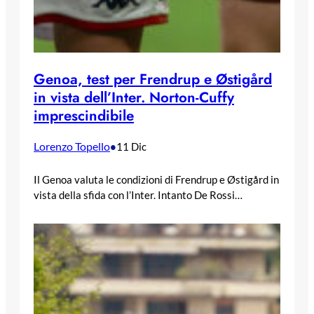
Genoa, test per Frendrup e Østigård
in vista dell’Inter. Norton-Cuffy
imprescindibile
Lorenzo Topello
•
11 Dic
Il Genoa valuta le condizioni di Frendrup e Østigård in
vista della sfida con l’Inter. Intanto De Rossi…