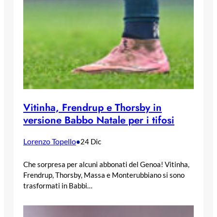
Vitinha, Frendrup e Thorsby in
versione Babbo Natale per i tifosi
Lorenzo Topello
•
24 Dic
Che sorpresa per alcuni abbonati del Genoa! Vitinha,
Frendrup, Thorsby, Massa e Monterubbiano si sono
trasformati in Babbi…