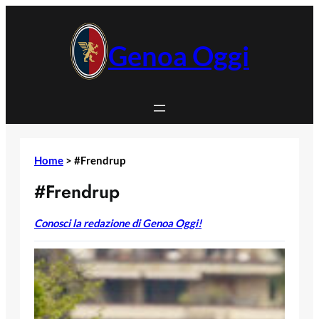
Vai
al
contenuto
Genoa Oggi
Home
>
#Frendrup
#Frendrup
Conosci la redazione di Genoa Oggi!