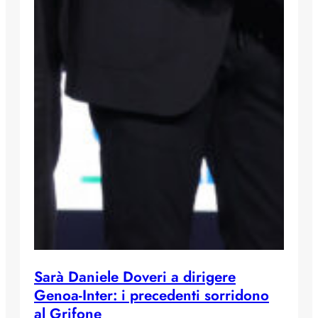
Sarà Daniele Doveri a dirigere
Genoa-Inter: i precedenti sorridono
al Grifone