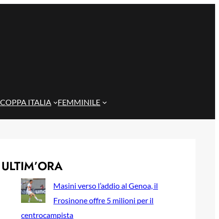
COPPA ITALIA
FEMMINILE
ULTIM’ORA
Masini verso l’addio al Genoa, il
Frosinone offre 5 milioni per il
centrocampista