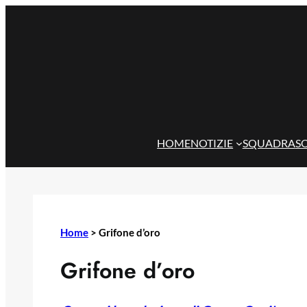
Vai
al
contenuto
HOME
NOTIZIE
SQUADRA
S
Home
>
Grifone d’oro
Grifone d’oro