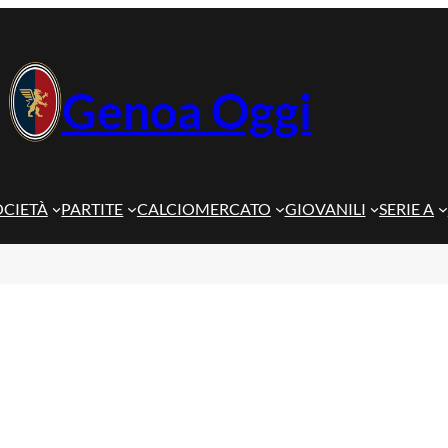
Genoa Oggi
OCIETÀ
PARTITE
CALCIOMERCATO
GIOVANILI
SERIE A