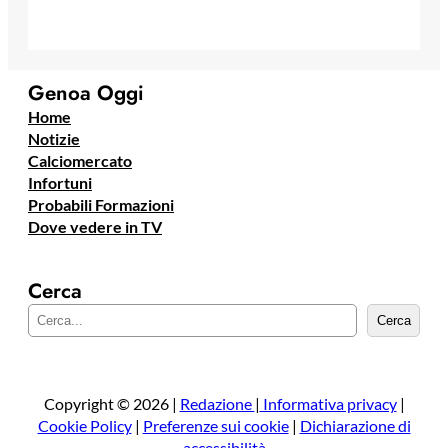
Genoa Oggi
Home
Notizie
Calciomercato
Infortuni
Probabili Formazioni
Dove vedere in TV
Cerca
C
Cerca
e
r
c
a
Copyright © 2026 |
Redazione
|
Informativa privacy
|
Cookie Policy
|
Preferenze sui cookie
|
Dichiarazione di
accessibilità