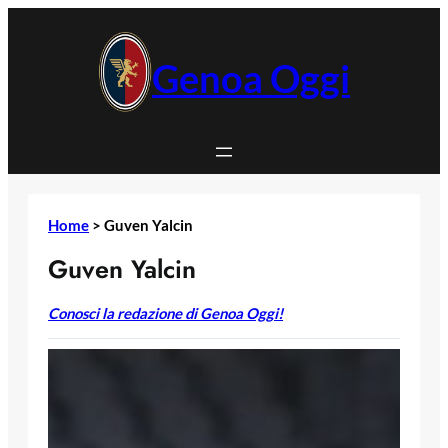
Vai
al
contenuto
Genoa Oggi
Home
>
Guven Yalcin
Guven Yalcin
Conosci la redazione di Genoa Oggi!