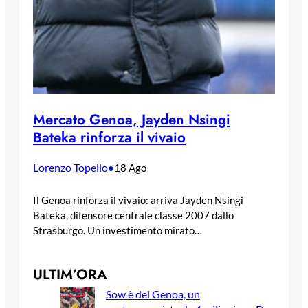
Mercato Genoa, Jayden Nsingi
Bateka rinforza il vivaio
Lorenzo Topello
•
18 Ago
Il Genoa rinforza il vivaio: arriva Jayden Nsingi
Bateka, difensore centrale classe 2007 dallo
Strasburgo. Un investimento mirato…
ULTIM’ORA
Sow è del Genoa, un