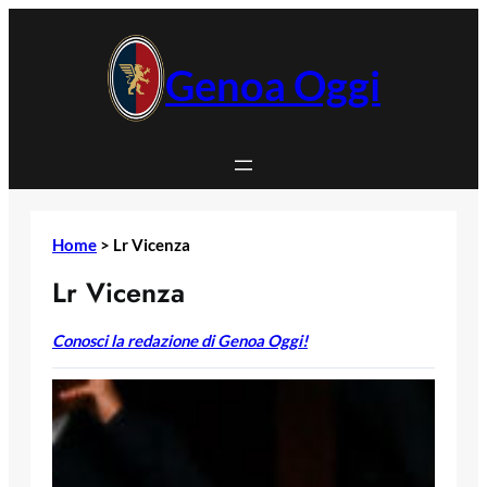
Vai
al
contenuto
Genoa Oggi
Home
>
Lr Vicenza
Lr Vicenza
Conosci la redazione di Genoa Oggi!