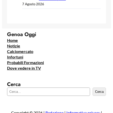
7 Agosto 2026
Genoa Oggi
Home
Notizie
Calciomercato
Infortuni
Probabili Formazioni
Dove vedere in TV
Cerca
C
Cerca
e
r
c
a
Copyright © 2026 |
Redazione
|
Informativa privacy
|