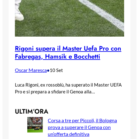
Rigoni supera il Master Uefa Pro con
Fabregas, Hamsik e Bocchetti
Oscar Maresca
•
10 Set
Luca Rigoni, ex rossoblù, ha superato il Master UEFA
Pro e si prepara a sfidare il Genoa alla…
ULTIM’ORA
Corsa a tre per Piccoli, il Bologna
prova a superare il Genoa con
un’offerta definitiva