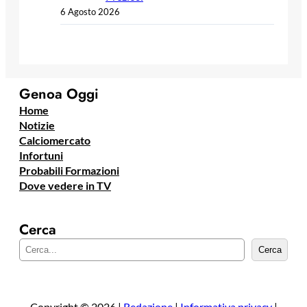
6 Agosto 2026
Genoa Oggi
Home
Notizie
Calciomercato
Infortuni
Probabili Formazioni
Dove vedere in TV
Cerca
C
Cerca
e
r
c
a
Copyright © 2026 |
Redazione
|
Informativa privacy
|