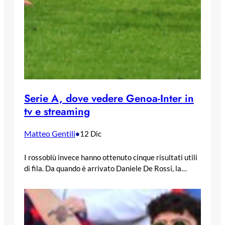
Serie A, dove vedere Genoa-Inter in
tv e streaming
Matteo Gentili
•
12 Dic
I rossoblù invece hanno ottenuto cinque risultati utili
di fila. Da quando è arrivato Daniele De Rossi, la…