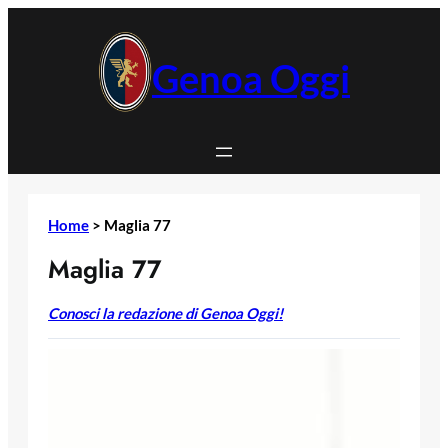
Vai
al
contenuto
Genoa Oggi
Home
>
Maglia 77
Maglia 77
Conosci la redazione di Genoa Oggi!