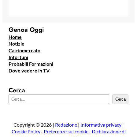
Genoa Oggi
Home
Notizie
Calciomercato
Infortuni
Probabili Formazioni
Dove vedere in TV
Cerca
C
Cerca
e
r
c
a
Copyright © 2026 |
Redazione
|
Informativa privacy
|
Cookie Policy
|
Preferenze sui cookie
|
Dichiarazione di