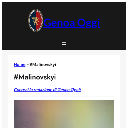
Vai
al
contenuto
Genoa Oggi
Home
>
#Malinovskyi
#Malinovskyi
Conosci la redazione di Genoa Oggi!