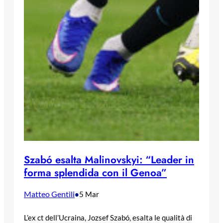
Szabó esalta Malinovskyi: “Leader in
forma splendida con il Genoa”
Matteo Gentili
•
5 Mar
L’ex ct dell’Ucraina, Jozsef Szabó, esalta le qualità di