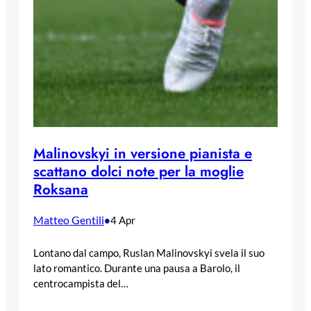
Malinovskyi in versione pianista e
scattano dolci note per la moglie
Roksana
Matteo Gentili
•
4 Apr
Lontano dal campo, Ruslan Malinovskyi svela il suo
lato romantico. Durante una pausa a Barolo, il
centrocampista del…