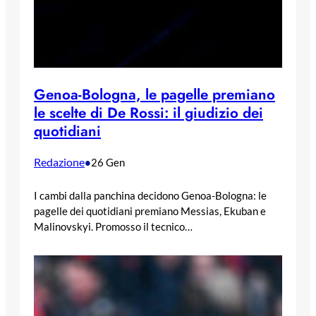
Genoa-Bologna, le pagelle premiano
le scelte di De Rossi: il giudizio dei
quotidiani
Redazione
•
26 Gen
I cambi dalla panchina decidono Genoa-Bologna: le
pagelle dei quotidiani premiano Messias, Ekuban e
Malinovskyi. Promosso il tecnico…