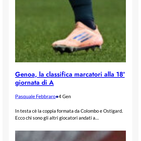
Genoa, la classifica marcatori alla 18ª
giornata di A
Pasquale Febbraro
•
4 Gen
In testa cè la coppia formata da Colombo e Ostigard.
Ecco chi sono gli altri giocatori andati a…