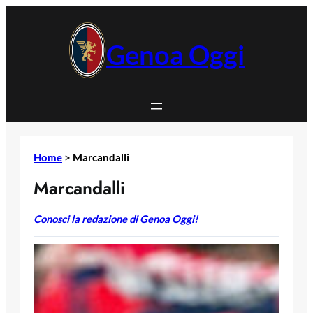
Vai
al
contenuto
Genoa Oggi
Home
>
Marcandalli
Marcandalli
Conosci la redazione di Genoa Oggi!