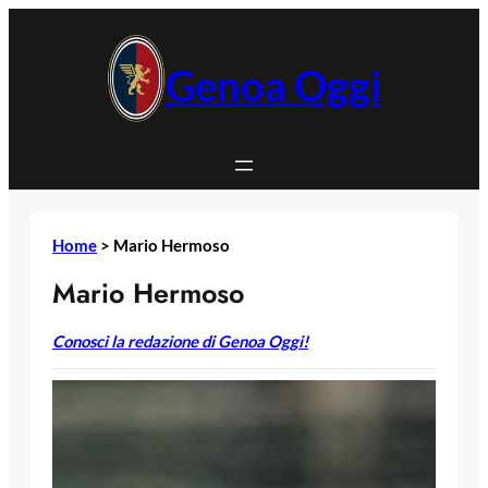
Vai
al
contenuto
Genoa Oggi
Home
>
Mario Hermoso
Mario Hermoso
Conosci la redazione di Genoa Oggi!