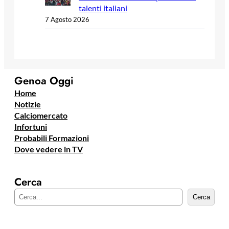
talenti italiani
7 Agosto 2026
Genoa Oggi
Home
Notizie
Calciomercato
Infortuni
Probabili Formazioni
Dove vedere in TV
Cerca
C
Cerca
e
r
c