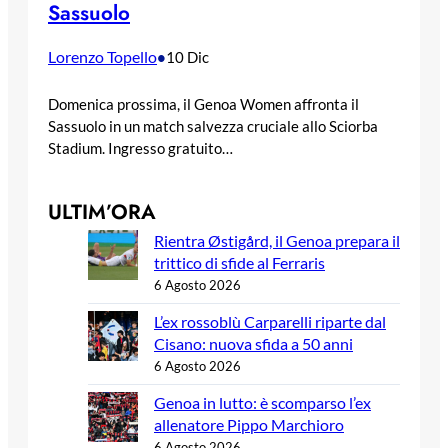
Sassuolo
Lorenzo Topello
•
10 Dic
Domenica prossima, il Genoa Women affronta il
Sassuolo in un match salvezza cruciale allo Sciorba
Stadium. Ingresso gratuito…
ULTIM’ORA
Rientra Østigård, il Genoa prepara il
trittico di sfide al Ferraris
6 Agosto 2026
L’ex rossoblù Carparelli riparte dal
Cisano: nuova sfida a 50 anni
6 Agosto 2026
Genoa in lutto: è scomparso l’ex
allenatore Pippo Marchioro
6 Agosto 2026