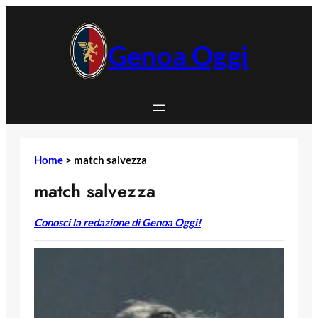
Vai
al
contenuto
Genoa Oggi
Home
>
match salvezza
match salvezza
Conosci la redazione di Genoa Oggi!