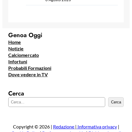
Genoa Oggi
Home
Notizie
Calciomercato
Infortuni
Probabili Formazioni
Dove vedere in TV
Cerca
C
Cerca
e
r
c
a
Copyright © 2026 |
Redazione
|
Informativa privacy
|