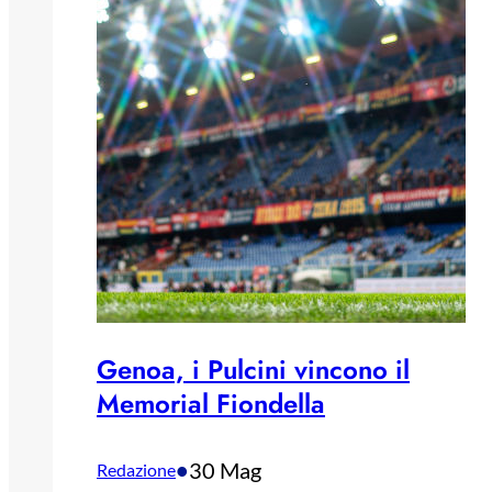
Genoa, i Pulcini vincono il
Memorial Fiondella
•
30 Mag
Redazione