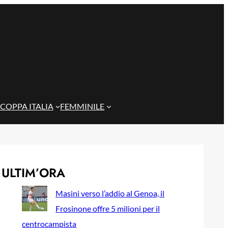
COPPA ITALIA
FEMMINILE
ULTIM’ORA
Masini verso l’addio al Genoa, il
Frosinone offre 5 milioni per il
centrocampista