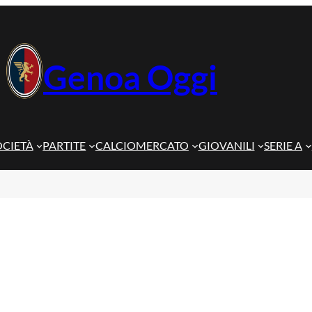
Genoa Oggi
OCIETÀ
PARTITE
CALCIOMERCATO
GIOVANILI
SERIE A