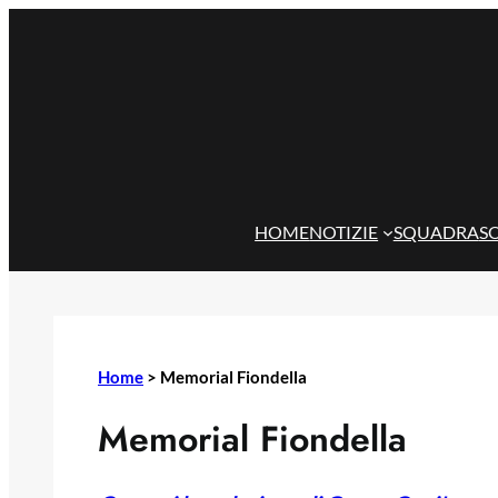
Vai
al
contenuto
HOME
NOTIZIE
SQUADRA
S
Home
>
Memorial Fiondella
Memorial Fiondella