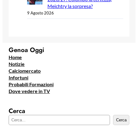
Meichtry la sorpresa?
9 Agosto 2026
Genoa Oggi
Home
Notizie
Calciomercato
Infortuni
Probabili Formazioni
Dove vedere in TV
Cerca
C
Cerca
e
r