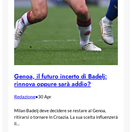
Genoa, il futuro incerto di Badelj:
rinnova oppure sarà addio?
Redazione
•
30 Apr
Milan Badelj deve decidere se restare al Genoa,
ritirarsi o tornare in Croazia. La sua scelta influenzerà
il…