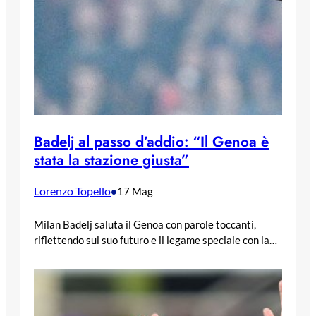
Badelj al passo d’addio: “Il Genoa è
stata la stazione giusta”
Lorenzo Topello
•
17 Mag
Milan Badelj saluta il Genoa con parole toccanti,
riflettendo sul suo futuro e il legame speciale con la…